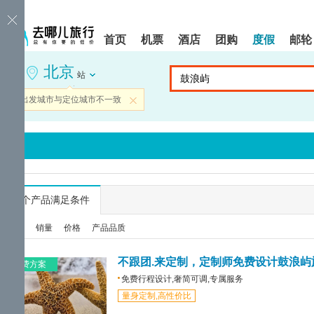
请
提
提
按
示:
示:
shift+enter
您
您
首页
机票
酒店
团购
度假
邮轮
进
已
已
入
进
离
北京
去
入
开
站
哪
网
网
网
站
站
当前出发城市与定位城市不一致
关闭
智
导
导
能
航
航
导
区,
区
盲
本
语
区
音
域
引
含
导
有
...
个产品满足条件
模
6
式
个
综合
销量
价格
产品品质
模
块,
按
不跟团.来定制，定制师免费设计鼓浪屿
免费方案
下
免费行程设计,奢简可调,专属服务
Tab
量身定制,高性价比
键
浏