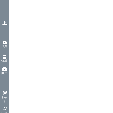
消息
订单
账户
购物
车