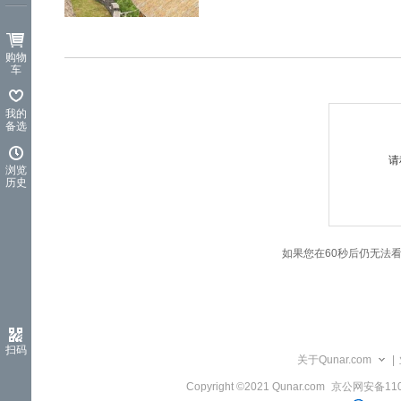
览
信
息
购物
车
我的
备选
请
浏览
历史
如果您在60秒后仍无法
扫码
关于Qunar.com
|
Copyright ©2021 Qunar.com
京公网安备1101