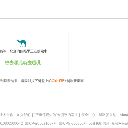
稍等，您查询的结果正在搜索中...
想去哪儿就去哪儿
看到搜索结果，请同时按下键盘上的
Ctrl+F5
强制刷新页面
业务合作
|
加入我们
|
"严重违规失信"专项整治举报
|
安全中心
|
星骆驼公益
|
Abou
0802030542
京ICP备05021087号
京ICP证060856号
营业执照信息
互联网药品信