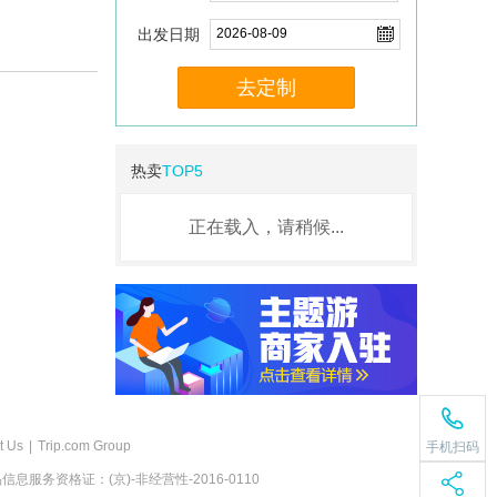
出发日期
去定制
热卖
TOP5
正在载入，请稍候...
t Us
|
Trip.com Group
手机扫码
息服务资格证：(京)-非经营性-2016-0110