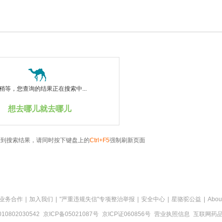
稍等，您查询的结果正在搜索中...
想去哪儿就去哪儿
看到搜索结果，请同时按下键盘上的
Ctrl+F5
强制刷新页面
业务合作
|
加入我们
|
"严重违规失信"专项整治举报
|
安全中心
|
星骆驼公益
|
Abou
0802030542
京ICP备05021087号
京ICP证060856号
营业执照信息
互联网药品信