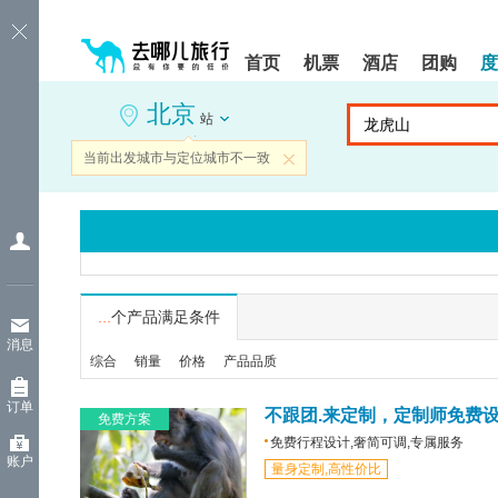
请
提
提
按
示:
示:
shift+enter
您
您
首页
机票
酒店
团购
度
进
已
已
入
进
离
北京
去
入
开
站
哪
网
网
网
站
站
当前出发城市与定位城市不一致
关闭
智
导
导
能
航
航
导
区,
区
盲
本
语
区
音
域
引
含
导
有
...
个产品满足条件
模
6
消息
式
个
综合
销量
价格
产品品质
模
块,
订单
按
不跟团.来定制，定制师免费
免费方案
下
免费行程设计,奢简可调,专属服务
Tab
账户
量身定制,高性价比
键
浏