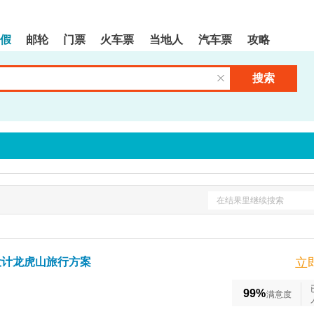
假
邮轮
门票
火车票
当地人
汽车票
攻略
搜索
清空输入框
在结果里继续搜索
设计龙虎山旅行方案
立
99%
满意度