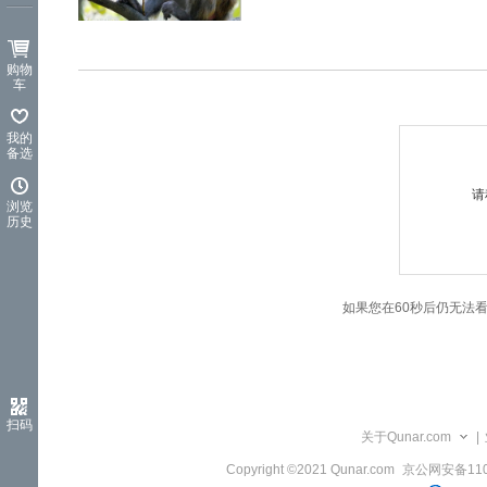
览
信
息
购物
车
我的
备选
请
浏览
历史
如果您在60秒后仍无法
扫码
关于Qunar.com
|
Copyright ©2021 Qunar.com
京公网安备1101