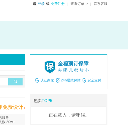
请
登录
或
免费注册
查看订单
联系客服
全程预订保障
去哪儿都放心
认证商家
24h退款保障
安全支付
热卖
TOP5
即免费设计
正在载入，请稍候...
已服务
人数 30w+