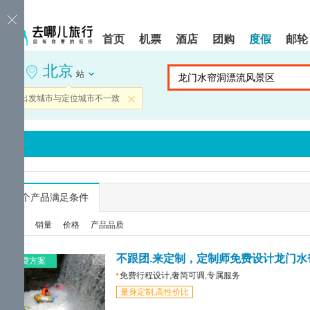
请
提
提
按
示:
示:
shift+enter
您
您
首页
机票
酒店
团购
度假
邮轮
进
已
已
入
进
离
北京
去
入
开
站
哪
网
网
网
站
站
当前出发城市与定位城市不一致
关闭
智
导
导
能
航
航
导
区,
区
盲
本
语
区
音
域
引
含
导
有
...
个产品满足条件
模
6
式
个
综合
销量
价格
产品品质
模
块,
按
免费方案
下
免费行程设计,奢简可调,专属服务
Tab
量身定制,高性价比
键
浏