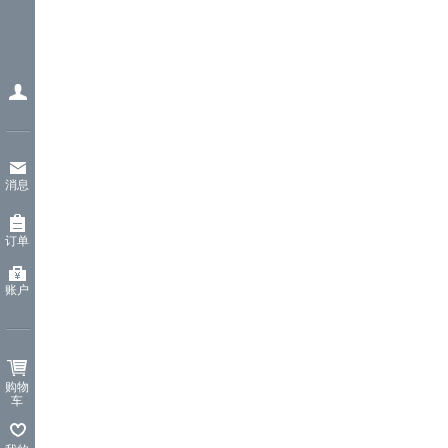
消息
订单
账户
购物
车