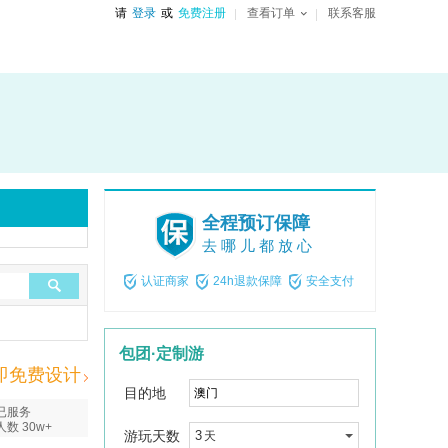
请
登录
或
免费注册
查看订单
联系客服
全程预订保障
去哪儿都放心
认证商家
24h退款保障
安全支付
包团·定制游
即免费设计
目的地
已服务
人数 30w+
游玩天数
3
天