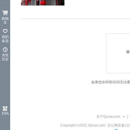
览
信
息
购物
车
我的
备选
请
浏览
历史
如果您在60秒后仍无法
扫码
关于Qunar.com
|
Copyright ©2021 Qunar.com
京公网安备1101