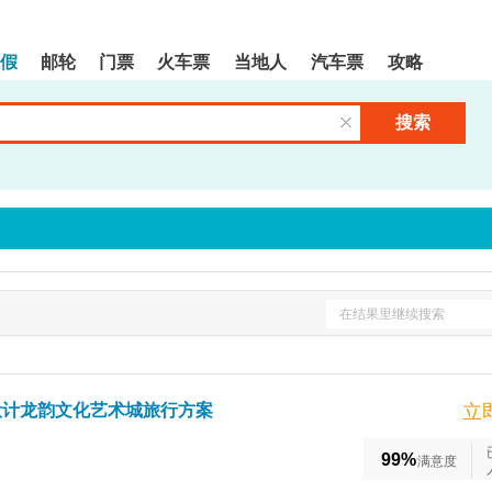
假
邮轮
门票
火车票
当地人
汽车票
攻略
搜索
清空输入框
在结果里继续搜索
设计龙韵文化艺术城旅行方案
立
99%
满意度