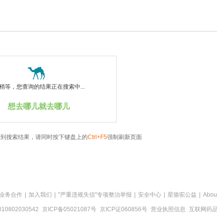
稍等，您查询的结果正在搜索中...
想去哪儿就去哪儿
看到搜索结果，请同时按下键盘上的
Ctrl+F5
强制刷新页面
业务合作
|
加入我们
|
"严重违规失信"专项整治举报
|
安全中心
|
星骆驼公益
|
Abou
0802030542
京ICP备05021087号
京ICP证060856号
营业执照信息
互联网药品信