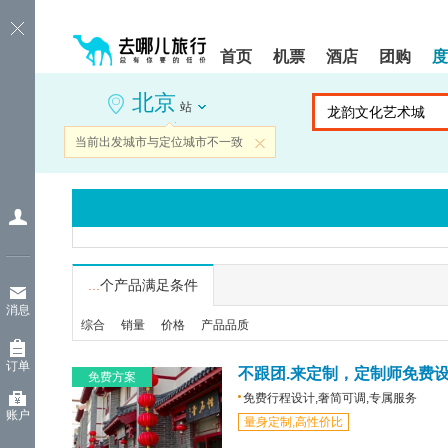
请
提
提
按
示:
示:
shift+enter
您
您
首页
机票
酒店
团购
度
进
已
已
入
进
离
北京
去
入
开
站
哪
网
网
网
站
站
当前出发城市与定位城市不一致
关闭
智
导
导
能
航
航
导
区,
区
盲
本
语
区
音
域
引
含
导
有
...
个产品满足条件
模
6
消息
式
个
综合
销量
价格
产品品质
模
块,
订单
按
不跟团.来定制，定制师免费
免费方案
下
免费行程设计,奢简可调,专属服务
Tab
账户
量身定制,高性价比
键
浏