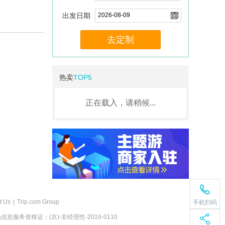
出发日期
去定制
热卖
TOP5
正在载入，请稍候...
t Us
|
Trip.com Group
手机扫码
息服务资格证：(京)-非经营性-2016-0110