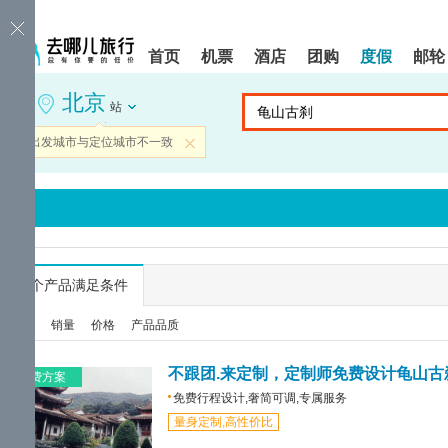
请
提
提
按
示:
示:
shift+enter
您
您
首页
机票
酒店
团购
度假
邮轮
进
已
已
入
进
离
北京
去
入
开
站
哪
网
网
网
站
站
当前出发城市与定位城市不一致
关闭
智
导
导
能
航
航
导
区,
区
盲
本
语
区
音
域
引
含
导
有
...
个产品满足条件
模
6
式
个
综合
销量
价格
产品品质
模
块,
按
不跟团.来定制，定制师免费设计龟山古
免费方案
下
免费行程设计,奢简可调,专属服务
Tab
量身定制,高性价比
键
浏