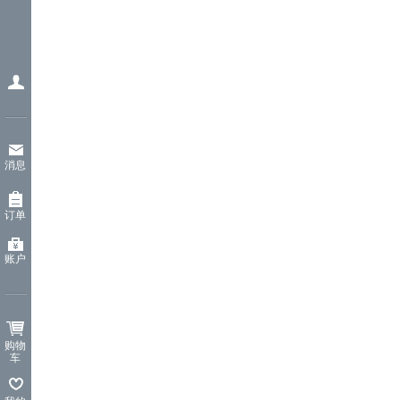
消息
订单
账户
购物
车