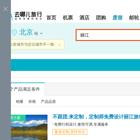
请
提
提
按
示:
示:
shift+enter
您
您
首页
机票
酒店
团购
度假
邮轮
进
已
已
入
进
离
北京
去
入
开
站
哪
网
网
网
站
站
当前出发城市与定位城市不一致
关闭
智
导
导
能
航
航
导
区,
区
盲
本
语
区
音
域
引
含
导
有
...
个产品满足条件
模
6
式
个
综合
销量
价格
产品品质
模
块,
按
不跟团.来定制，定制师免费设计丽江旅
免费方案
下
免费行程设计,奢简可调,专属服务
Tab
量身定制,高性价比
键
浏