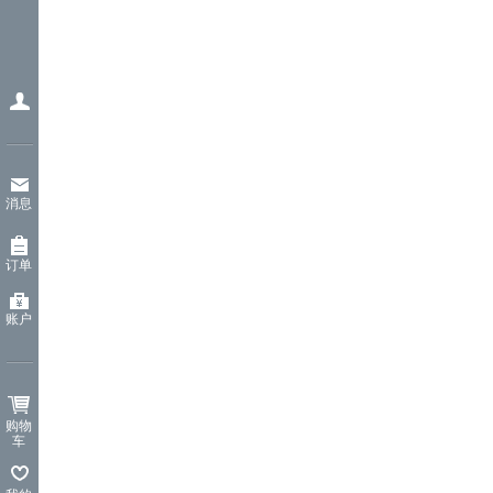
消息
订单
账户
购物
车