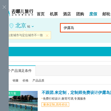
请
提
提
按
示:
示:
shift+enter
您
您
首页
机票
酒店
团购
度假
邮轮
进
已
已
入
进
离
北京
去
入
开
站
哪
网
网
网
站
站
当前出发城市与定位城市不一致
关闭
智
导
导
能
航
航
导
区,
区
盲
本
语
区
音
域
引
含
导
有
...
个产品满足条件
模
6
式
个
综合
销量
价格
产品品质
模
块,
按
不跟团.来定制，定制师免费设计伊露岛
免费方案
下
免费行程设计,奢简可调,专属服务
Tab
量身定制,高性价比
键
浏