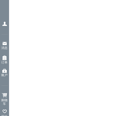
消息
订单
账户
购物
车