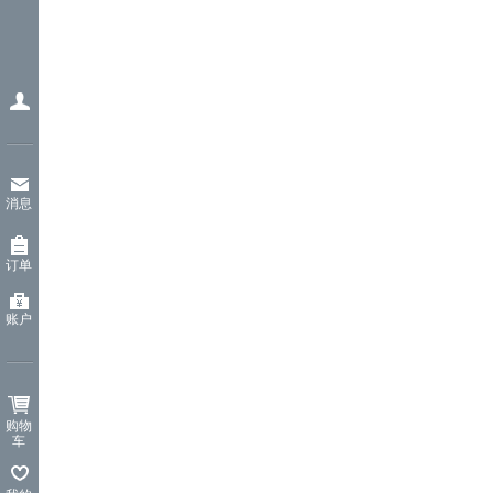
消息
订单
账户
购物
车