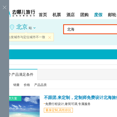
请
提
提
按
示:
示:
shift+enter
您
您
首页
机票
酒店
团购
度假
邮轮
进
已
已
入
进
离
北京
去
入
开
站
哪
网
网
网
站
站
当前出发城市与定位城市不一致
关闭
智
导
导
能
航
航
导
区,
区
盲
本
语
区
音
域
引
含
导
有
...
个产品满足条件
模
6
式
个
综合
销量
价格
产品品质
模
块,
按
不跟团.来定制，定制师免费设计北海旅
免费方案
下
免费行程设计,奢简可调,专属服务
Tab
量身定制,高性价比
键
浏