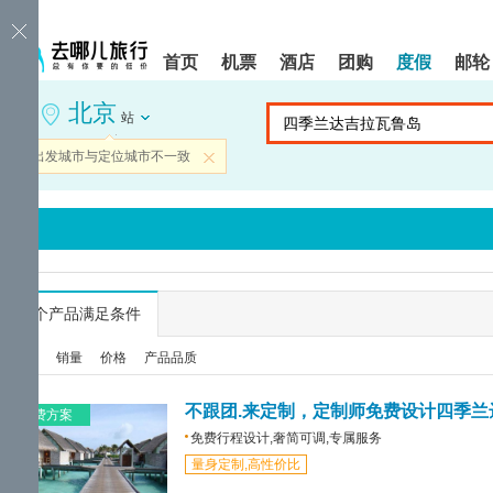
请
提
提
按
示:
示:
shift+enter
您
您
首页
机票
酒店
团购
度假
邮轮
进
已
已
入
进
离
北京
去
入
开
站
哪
网
网
网
站
站
当前出发城市与定位城市不一致
关闭
智
导
导
能
航
航
导
区,
区
盲
本
语
区
音
域
引
含
导
有
...
个产品满足条件
模
6
式
个
综合
销量
价格
产品品质
模
块,
按
免费方案
下
免费行程设计,奢简可调,专属服务
Tab
量身定制,高性价比
键
浏