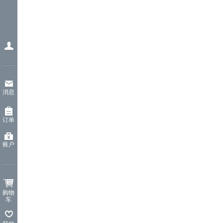
消息
订单
账户
购物
车