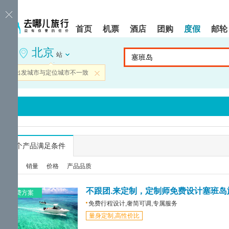
请
提
提
按
示:
示:
shift+enter
您
您
首页
机票
酒店
团购
度假
邮轮
进
已
已
入
进
离
北京
去
入
开
站
哪
网
网
网
站
站
当前出发城市与定位城市不一致
关闭
智
导
导
能
航
航
导
区,
区
盲
本
语
区
音
域
引
含
导
有
...
个产品满足条件
模
6
式
个
综合
销量
价格
产品品质
模
块,
按
不跟团.来定制，定制师免费设计塞班岛
免费方案
下
免费行程设计,奢简可调,专属服务
Tab
量身定制,高性价比
键
浏