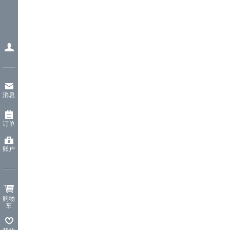
消息
订单
账户
购物
车