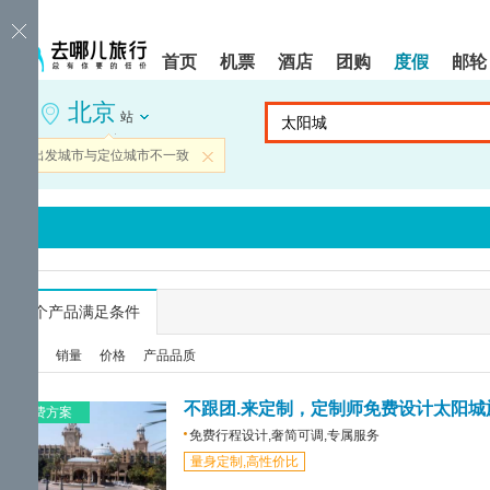
请
提
提
按
示:
示:
shift+enter
您
您
首页
机票
酒店
团购
度假
邮轮
进
已
已
入
进
离
北京
去
入
开
站
哪
网
网
网
站
站
当前出发城市与定位城市不一致
关闭
智
导
导
能
航
航
导
区,
区
盲
本
语
区
音
域
引
含
导
有
...
个产品满足条件
模
6
式
个
综合
销量
价格
产品品质
模
块,
按
不跟团.来定制，定制师免费设计太阳城
免费方案
下
免费行程设计,奢简可调,专属服务
Tab
量身定制,高性价比
键
浏