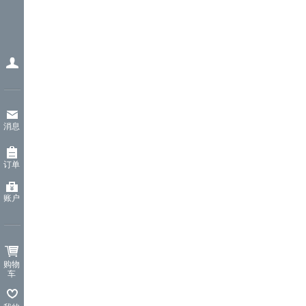
消息
订单
账户
购物
车