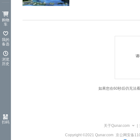
览
信
息
购物
车
我的
备选
请
浏览
历史
如果您在60秒后仍无法
扫码
关于Qunar.com
|
Copyright ©2021 Qunar.com
京公网安备1101