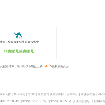
稍等，您查询的结果正在搜索中...
想去哪儿就去哪儿
看到搜索结果，请同时按下键盘上的
Ctrl+F5
强制刷新页面
业务合作
|
加入我们
|
"严重违规失信"专项整治举报
|
安全中心
|
星骆驼公益
|
Abou
0802030542
京ICP备05021087号
京ICP证060856号
营业执照信息
互联网药品信