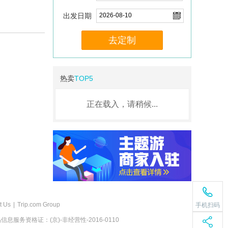
出发日期
去定制
热卖
TOP5
正在载入，请稍候...
t Us
|
Trip.com Group
手机扫码
息服务资格证：(京)-非经营性-2016-0110