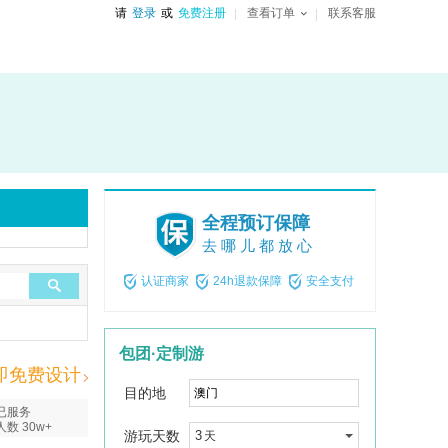
请
登录
或
免费注册
查看订单
联系客服
全程预订保障
去哪儿都放心
认证商家
24h退款保障
安全支付
包团·定制游
即免费设计
目的地
已服务
人数 30w+
游玩天数
3
天