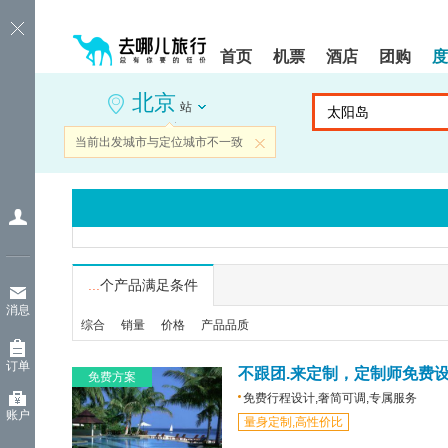
请
提
提
按
示:
示:
shift+enter
您
您
首页
机票
酒店
团购
度
进
已
已
入
进
离
北京
去
入
开
站
哪
网
网
网
站
站
当前出发城市与定位城市不一致
关闭
智
导
导
能
航
航
导
区,
区
盲
本
语
区
音
域
引
含
导
有
...
个产品满足条件
模
6
消息
式
个
综合
销量
价格
产品品质
模
块,
订单
按
不跟团.来定制，定制师免费
免费方案
下
免费行程设计,奢简可调,专属服务
Tab
账户
量身定制,高性价比
键
浏