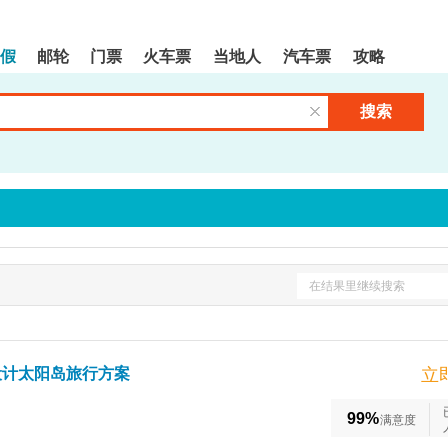
假
邮轮
门票
火车票
当地人
汽车票
攻略
搜索
清空输入框
在结果里继续搜索
设计太阳岛旅行方案
立
99%
满意度