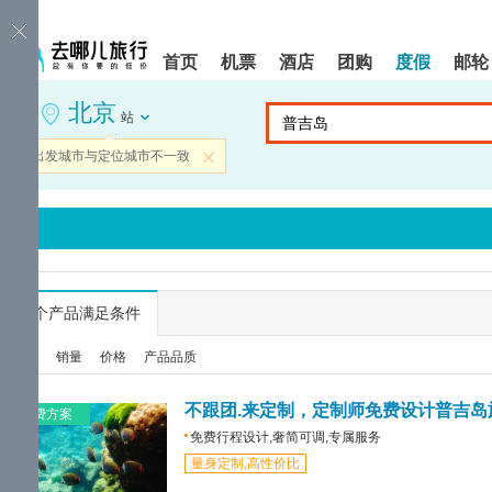
请
提
提
按
示:
示:
shift+enter
您
您
首页
机票
酒店
团购
度假
邮轮
进
已
已
入
进
离
北京
去
入
开
站
哪
网
网
网
站
站
当前出发城市与定位城市不一致
关闭
智
导
导
能
航
航
导
区,
区
盲
本
语
区
音
域
引
含
导
有
...
个产品满足条件
模
6
式
个
综合
销量
价格
产品品质
模
块,
按
不跟团.来定制，定制师免费设计普吉岛
免费方案
下
免费行程设计,奢简可调,专属服务
Tab
量身定制,高性价比
键
浏