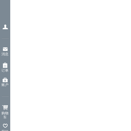
消息
订单
账户
购物
车