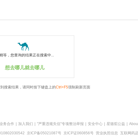
稍等，您查询的结果正在搜索中...
想去哪儿就去哪儿
看到搜索结果，请同时按下键盘上的
Ctrl+F5
强制刷新页面
业务合作
|
加入我们
|
"严重违规失信"专项整治举报
|
安全中心
|
星骆驼公益
|
Abou
0802030542
京ICP备05021087号
京ICP证060856号
营业执照信息
互联网药品信