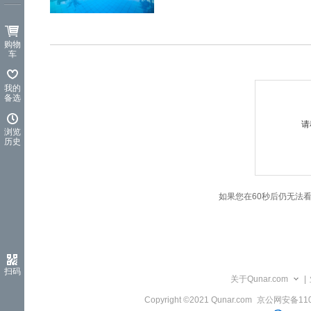
览
信
息
购物
车
我的
备选
请
浏览
历史
如果您在60秒后仍无法
扫码
关于Qunar.com
|
Copyright ©2021 Qunar.com
京公网安备1101