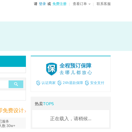
请
登录
或
免费注册
查看订单
联系客服
全程预订保障
去哪儿都放心
认证商家
24h退款保障
安全支付
热卖
TOP5
即免费设计
正在载入，请稍候...
已服务
人数 30w+