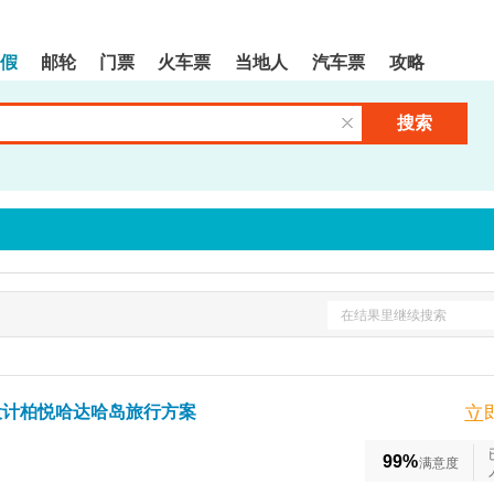
假
邮轮
门票
火车票
当地人
汽车票
攻略
搜索
清空输入框
在结果里继续搜索
设计柏悦哈达哈岛旅行方案
立
99%
满意度