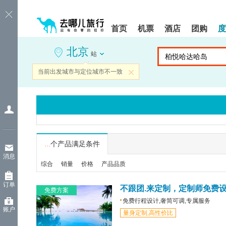
请
提
提
按
示:
示:
shift+enter
您
您
首页
机票
酒店
团购
度
进
已
已
入
进
离
北京
去
入
开
站
哪
网
网
网
站
站
当前出发城市与定位城市不一致
关闭
智
导
导
能
航
航
导
区,
区
盲
本
语
区
音
域
引
含
导
有
...
个产品满足条件
模
6
消息
式
个
综合
销量
价格
产品品质
模
块,
订单
按
不跟团.来定制，定制师免费
免费方案
下
免费行程设计,奢简可调,专属服务
Tab
账户
量身定制,高性价比
键
浏