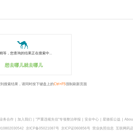
稍等，您查询的结果正在搜索中...
想去哪儿就去哪儿
看到搜索结果，请同时按下键盘上的
Ctrl+F5
强制刷新页面
业务合作
|
加入我们
|
"严重违规失信"专项整治举报
|
安全中心
|
星骆驼公益
|
Abou
0802030542
京ICP备05021087号
京ICP证060856号
营业执照信息
互联网药品信