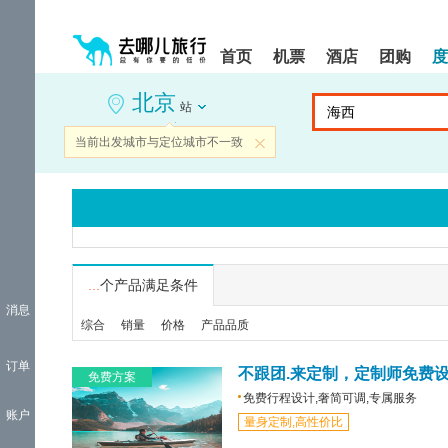
请
提
提
按
示:
示:
shift+enter
您
您
首页
机票
酒店
团购
度
进
已
已
入
进
离
北京
去
入
开
站
哪
网
网
网
站
站
当前出发城市与定位城市不一致
关闭
智
导
导
能
航
航
导
区,
区
盲
本
语
区
音
域
引
含
导
有
...
个产品满足条件
模
6
消息
式
个
综合
销量
价格
产品品质
模
块,
订单
按
不跟团.来定制，定制师免费
免费方案
下
免费行程设计,奢简可调,专属服务
Tab
账户
量身定制,高性价比
键
浏