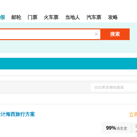
假
邮轮
门票
火车票
当地人
汽车票
攻略
搜索
清空输入框
在结果里继续搜索
设计海西旅行方案
立
99%
满意度