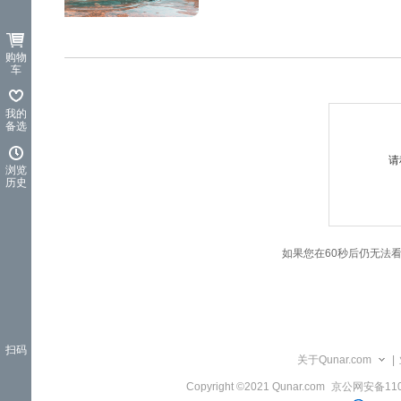
览
信
息
购物
车
我的
备选
请
浏览
历史
如果您在60秒后仍无法
扫码
关于Qunar.com
|
Copyright ©2021 Qunar.com
京公网安备1101