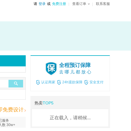
请
登录
或
免费注册
查看订单
联系客服
全程预订保障
去哪儿都放心
认证商家
24h退款保障
安全支付
热卖
TOP5
即免费设计
正在载入，请稍候...
已服务
人数 30w+