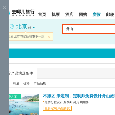
请
提
提
按
示:
示:
shift+enter
您
您
首页
机票
酒店
团购
度假
邮轮
进
已
已
入
进
离
北京
去
入
开
站
哪
网
网
网
站
站
当前出发城市与定位城市不一致
关闭
智
导
导
能
航
航
导
区,
区
盲
本
语
区
音
域
引
含
导
有
...
个产品满足条件
模
6
式
个
综合
销量
价格
产品品质
模
块,
按
不跟团.来定制，定制师免费设计舟山旅
免费方案
下
免费行程设计,奢简可调,专属服务
Tab
量身定制,高性价比
键
浏