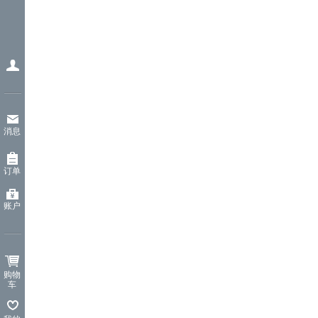
消息
订单
账户
购物
车