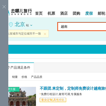
请
提
提
按
示:
示:
shift+enter
您
您
首页
机票
酒店
团购
度假
邮轮
进
已
已
入
进
离
北京
去
入
开
站
哪
网
网
网
站
站
当前出发城市与定位城市不一致
关闭
智
导
导
能
航
航
导
区,
区
盲
本
语
区
音
域
引
含
导
有
...
个产品满足条件
模
6
式
个
综合
销量
价格
产品品质
模
块,
按
不跟团.来定制，定制师免费设计越南旅
免费方案
下
免费行程设计,奢简可调,专属服务
Tab
量身定制,高性价比
键
浏