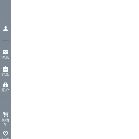
消息
订单
账户
购物
车