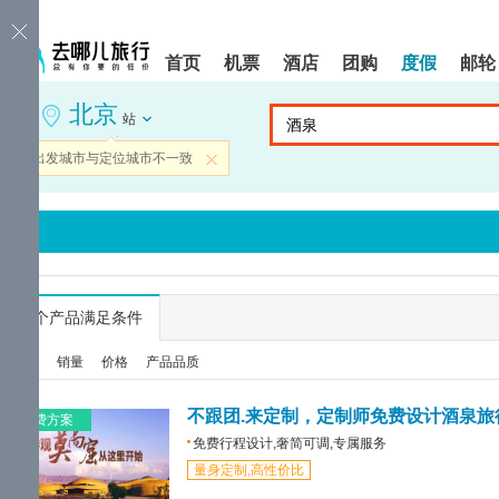
请
提
提
按
示:
示:
shift+enter
您
您
首页
机票
酒店
团购
度假
邮轮
进
已
已
入
进
离
北京
去
入
开
站
哪
网
网
网
站
站
当前出发城市与定位城市不一致
关闭
智
导
导
能
航
航
导
区,
区
盲
本
语
区
音
域
引
含
导
有
...
个产品满足条件
模
6
式
个
综合
销量
价格
产品品质
模
块,
按
不跟团.来定制，定制师免费设计酒泉旅
免费方案
下
免费行程设计,奢简可调,专属服务
Tab
量身定制,高性价比
键
浏