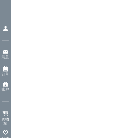
消息
订单
账户
购物
车