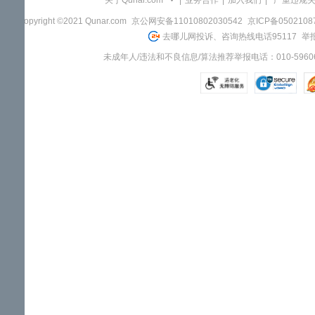
关于Qunar.com
|
业务合作
|
加入我们
|
"严重违规
Copyright ©2021 Qunar.com
京公网安备11010802030542
京ICP备050210
去哪儿网投诉、咨询热线电话95117
举报
未成年人/违法和不良信息/算法推荐举报电话：010-59606