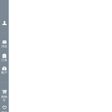
消息
订单
账户
购物
车