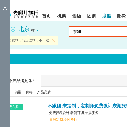
请
提
提
按
示:
示:
shift+enter
您
您
首页
机票
酒店
团购
度假
邮轮
进
已
已
入
进
离
北京
去
入
开
站
哪
网
网
网
站
站
当前出发城市与定位城市不一致
关闭
智
导
导
能
航
航
导
区,
区
盲
本
语
区
音
域
引
含
导
有
...
个产品满足条件
模
6
式
个
综合
销量
价格
产品品质
模
块,
按
不跟团.来定制，定制师免费设计东湖旅
免费方案
下
免费行程设计,奢简可调,专属服务
Tab
量身定制,高性价比
键
浏