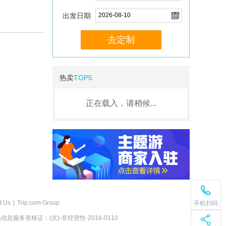
出发日期
去定制
热卖
TOP5
正在载入，请稍候...
t Us
|
Trip.com Group
手机扫码
息服务资格证：(京)-非经营性-2016-0110