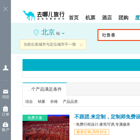
请
提
提
按
示:
示:
shift+enter
您
您
首页
机票
酒店
团购
度
进
已
已
入
进
离
北京
去
入
开
站
哪
网
网
网
站
站
当前出发城市与定位城市不一致
关闭
智
导
导
能
航
航
导
区,
区
盲
本
语
区
音
域
引
含
导
有
...
个产品满足条件
模
6
消息
式
个
综合
销量
价格
产品品质
模
块,
订单
按
不跟团.来定制，定制师免费
免费方案
下
免费行程设计,奢简可调,专属服务
Tab
账户
量身定制,高性价比
键
浏