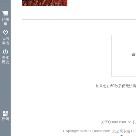
览
信
息
购物
车
我的
备选
请
浏览
历史
如果您在60秒后仍无法
扫码
关于Qunar.com
|
Copyright ©2021 Qunar.com
京公网安备1101