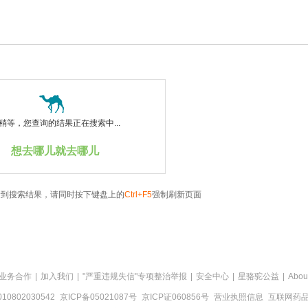
稍等，您查询的结果正在搜索中...
想去哪儿就去哪儿
看到搜索结果，请同时按下键盘上的
Ctrl+F5
强制刷新页面
业务合作
|
加入我们
|
"严重违规失信"专项整治举报
|
安全中心
|
星骆驼公益
|
Abou
0802030542
京ICP备05021087号
京ICP证060856号
营业执照信息
互联网药品信