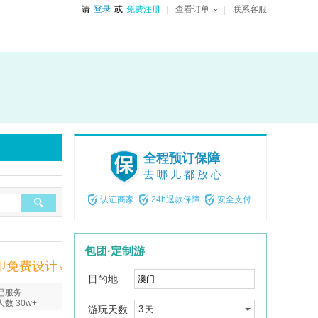
请
登录
或
免费注册
查看订单
联系客服
全程预订保障
去哪儿都放心
认证商家
24h退款保障
安全支付
包团·定制游
即免费设计
目的地
已服务
人数 30w+
游玩天数
3
天