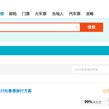
假
邮轮
门票
火车票
当地人
汽车票
攻略
搜索
清空输入框
在结果里继续搜索
设计吐鲁番旅行方案
立
99%
满意度