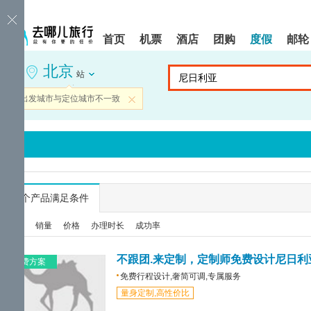
请
提
提
按
示:
示:
shift+enter
您
您
首页
机票
酒店
团购
度假
邮轮
进
已
已
入
进
离
北京
去
入
开
站
哪
网
网
网
站
站
当前出发城市与定位城市不一致
关闭
智
导
导
能
航
航
导
区,
区
盲
本
语
区
音
域
引
含
导
有
...
个产品满足条件
模
6
式
个
综合
销量
价格
办理时长
成功率
模
块,
按
不跟团.来定制，定制师免费设计尼日利
免费方案
下
免费行程设计,奢简可调,专属服务
Tab
量身定制,高性价比
键
浏