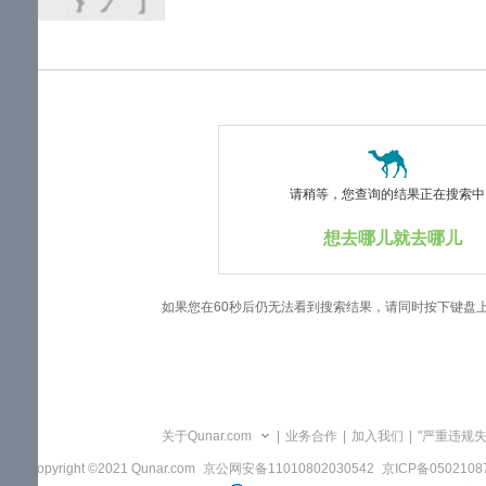
览
信
息
请稍等，您查询的结果正在搜索中..
想去哪儿就去哪儿
如果您在60秒后仍无法看到搜索结果，请同时按下键盘
关于Qunar.com
|
业务合作
|
加入我们
|
"严重违规
Copyright ©2021 Qunar.com
京公网安备11010802030542
京ICP备050210