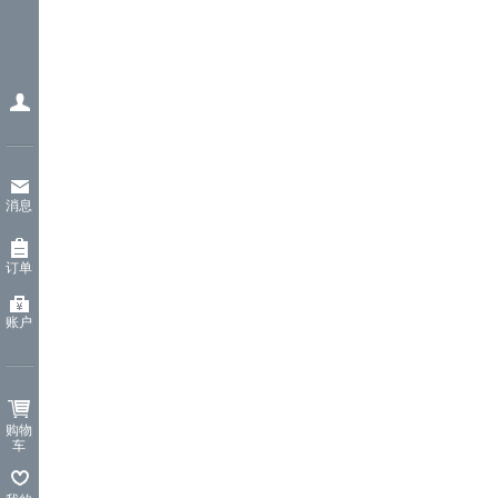
消息
订单
账户
购物
车