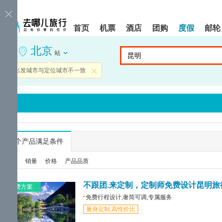
请
提
提
按
示:
示:
shift+enter
您
您
首页
机票
酒店
团购
度假
邮轮
进
已
已
入
进
离
北京
去
入
开
站
哪
网
网
网
站
站
当前出发城市与定位城市不一致
关闭
智
导
导
能
航
航
导
区,
区
盲
本
语
区
音
域
引
含
导
有
...
个产品满足条件
模
6
式
个
综合
销量
价格
产品品质
模
块,
按
不跟团.来定制，定制师免费设计昆明旅
免费方案
下
免费行程设计,奢简可调,专属服务
Tab
量身定制,高性价比
键
浏