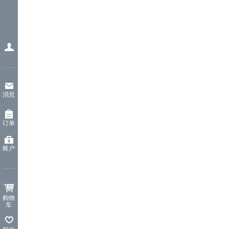
消息
订单
账户
购物
车