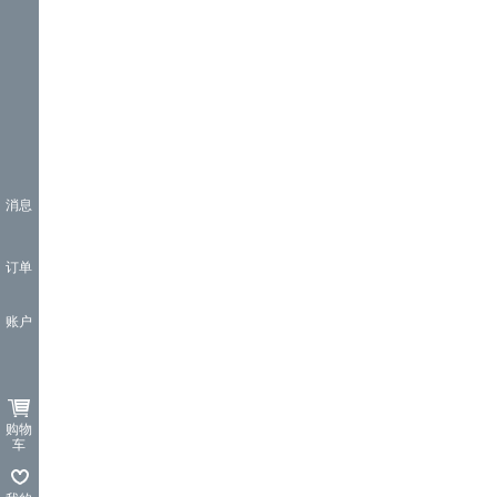
消息
订单
账户
购物
车