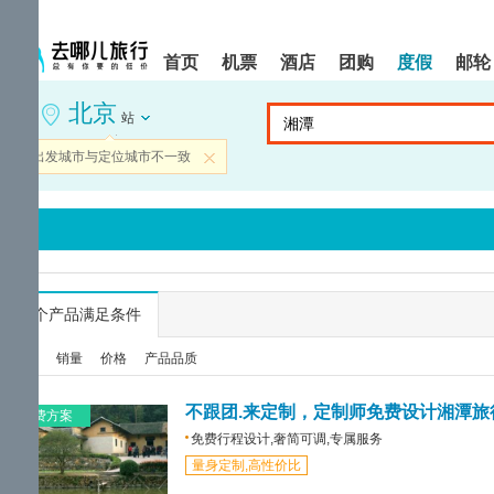
请
提
提
按
示:
示:
shift+enter
您
您
首页
机票
酒店
团购
度假
邮轮
进
已
已
入
进
离
北京
去
入
开
站
哪
网
网
网
站
站
当前出发城市与定位城市不一致
关闭
智
导
导
能
航
航
导
区,
区
盲
本
语
区
音
域
引
含
导
有
...
个产品满足条件
模
6
式
个
综合
销量
价格
产品品质
模
块,
按
不跟团.来定制，定制师免费设计湘潭旅
免费方案
下
免费行程设计,奢简可调,专属服务
Tab
量身定制,高性价比
键
浏