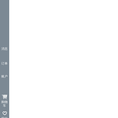
消息
订单
账户
购物
车