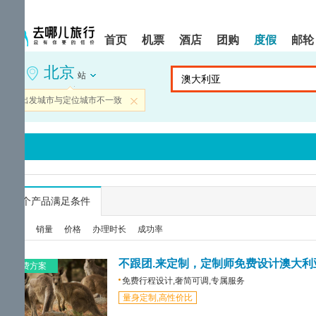
请
提
提
按
示:
示:
shift+enter
您
您
首页
机票
酒店
团购
度假
邮轮
进
已
已
入
进
离
北京
去
入
开
站
哪
网
网
网
站
站
当前出发城市与定位城市不一致
关闭
智
导
导
能
航
航
导
区,
区
盲
本
语
区
音
域
引
含
导
有
...
个产品满足条件
模
6
式
个
综合
销量
价格
办理时长
成功率
模
块,
按
不跟团.来定制，定制师免费设计澳大利
免费方案
下
免费行程设计,奢简可调,专属服务
Tab
量身定制,高性价比
键
浏