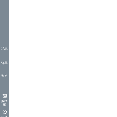
消息
订单
账户
购物
车