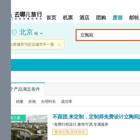
请
提
提
按
示:
示:
shift+enter
您
您
首页
机票
酒店
团购
度假
邮轮
进
已
已
入
进
离
北京
去
入
开
站
哪
网
网
网
站
站
当前出发城市与定位城市不一致
关闭
智
导
导
能
航
航
导
区,
区
盲
本
语
区
音
域
引
含
导
有
...
个产品满足条件
模
6
式
个
综合
销量
价格
办理时长
成功率
模
块,
按
不跟团.来定制，定制师免费设计立陶宛
免费方案
下
免费行程设计,奢简可调,专属服务
Tab
量身定制,高性价比
键
浏