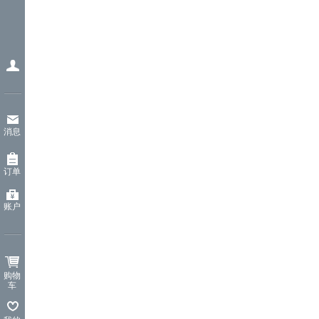
消息
订单
账户
购物
车