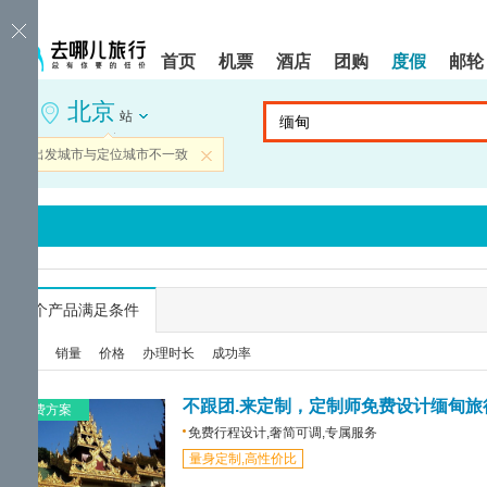
请
提
提
按
示:
示:
shift+enter
您
您
首页
机票
酒店
团购
度假
邮轮
进
已
已
入
进
离
北京
去
入
开
站
哪
网
网
网
站
站
当前出发城市与定位城市不一致
关闭
智
导
导
能
航
航
导
区,
区
盲
本
语
区
音
域
引
含
导
有
...
个产品满足条件
模
6
式
个
综合
销量
价格
办理时长
成功率
模
块,
按
不跟团.来定制，定制师免费设计缅甸旅
免费方案
下
免费行程设计,奢简可调,专属服务
Tab
量身定制,高性价比
键
浏