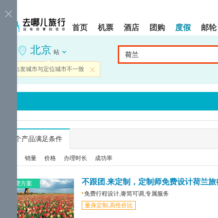
请
提
提
按
示:
示:
shift+enter
您
您
首页
机票
酒店
团购
度假
邮轮
进
已
已
入
进
离
北京
去
入
开
站
哪
网
网
网
站
站
当前出发城市与定位城市不一致
关闭
智
导
导
能
航
航
导
区,
区
盲
本
语
区
音
域
引
含
导
有
...
个产品满足条件
模
6
式
个
综合
销量
价格
办理时长
成功率
模
块,
按
不跟团.来定制，定制师免费设计荷兰旅
免费方案
下
免费行程设计,奢简可调,专属服务
Tab
量身定制,高性价比
键
浏