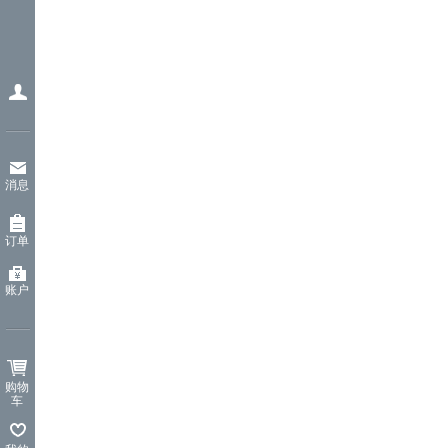
消息
订单
账户
购物
车