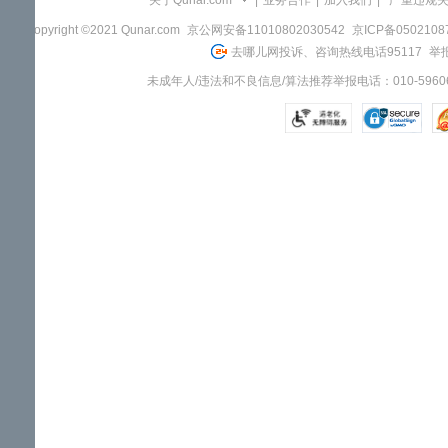
关于Qunar.com
|
业务合作
|
加入我们
|
"严重违规
Copyright ©2021 Qunar.com
京公网安备11010802030542
京ICP备050210
去哪儿网投诉、咨询热线电话95117
举报
未成年人/违法和不良信息/算法推荐举报电话：010-59606