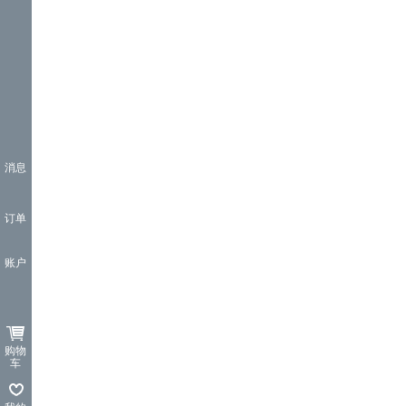
消息
订单
账户
购物
车