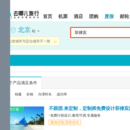
请
提
提
按
示:
示:
shift+enter
您
您
首页
机票
酒店
团购
度假
邮轮
进
已
已
入
进
离
北京
去
入
开
站
哪
网
网
网
站
站
当前出发城市与定位城市不一致
关闭
智
导
导
能
航
航
导
区,
区
盲
本
语
区
音
域
引
含
导
有
...
个产品满足条件
模
6
式
个
综合
销量
价格
办理时长
成功率
模
块,
按
不跟团.来定制，定制师免费设计菲律宾
免费方案
下
免费行程设计,奢简可调,专属服务
Tab
量身定制,高性价比
键
浏