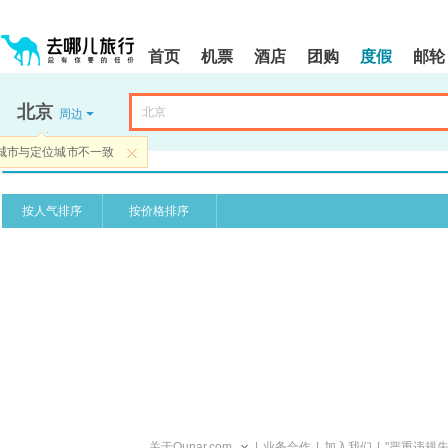
请
提
提
按
示:
示:
shift+enter
您
您
首页
机票
酒店
团购
度假
邮轮
进
已
已
入
进
离
去
入
开
北京
周边
哪
网
网
网
站
站
城市与定位城市不一致
智
导
导
关闭
价格由低到高
能
航
航
价格由高到低
导
区,
区
盲
本
按人气排序
按价格排序
语
区
音
域
引
含
导
有
模
6
式
个
模
块,
按
下
Tab
键
浏
关于Qunar.com
|
业务合作
|
加入我们
|
"严重违规