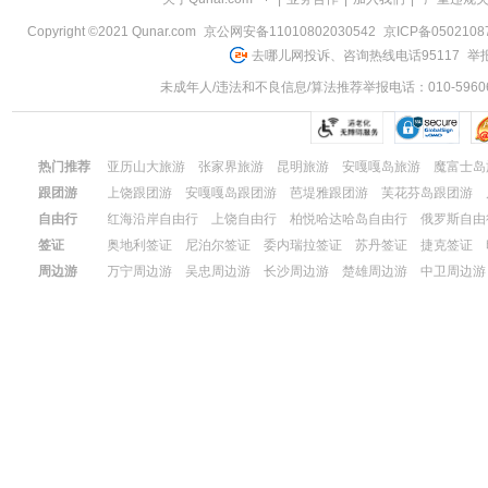
览
信
Copyright ©2021 Qunar.com
京公网安备11010802030542
京ICP备050210
息
去哪儿网投诉、咨询热线电话95117
举报
未成年人/违法和不良信息/算法推荐举报电话：010-59606
热门推荐
亚历山大旅游
张家界旅游
昆明旅游
安嘎嘎岛旅游
魔富士岛
跟团游
上饶跟团游
安嘎嘎岛跟团游
芭堤雅跟团游
芙花芬岛跟团游
康杜玛岛跟团游
自由行
红海沿岸自由行
上饶自由行
柏悦哈达哈岛自由行
俄罗斯自由
皮皮岛自由行
签证
奥地利签证
尼泊尔签证
委内瑞拉签证
苏丹签证
捷克签证
周边游
万宁周边游
吴忠周边游
长沙周边游
楚雄周边游
中卫周边游